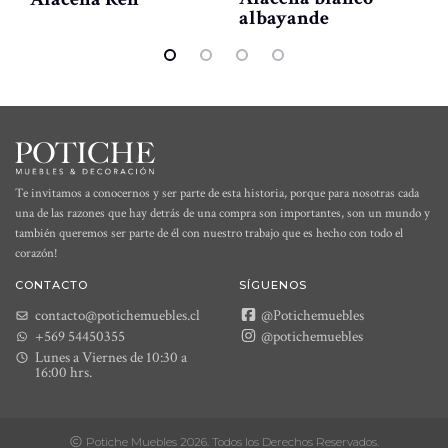
albayande
Te invitamos a conocernos y ser parte de esta historia, porque para nosotras cada
una de las razones que hay detrás de una compra son importantes, son un mundo y
también queremos ser parte de él con nuestro trabajo que es hecho con todo el
corazón!
CONTACTO
SÍGUENOS
contacto@potichemuebles.cl
@Potichemuebles
+569 54450355
@potichemuebles
Lunes a Viernes de 10:30 a
16:00 hrs.
Potiche Muebles 2026. Todos los Derechos Reservados.