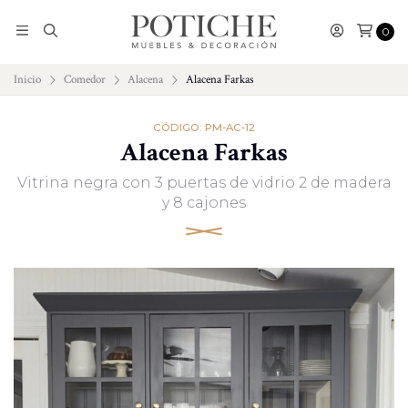
0
Inicio
Comedor
Alacena
Alacena Farkas
CÓDIGO: PM-AC-12
Alacena Farkas
Vitrina negra con 3 puertas de vidrio 2 de madera
y 8 cajones