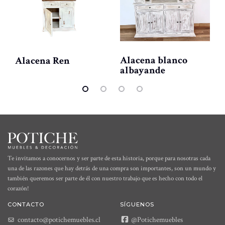
Alacena blanco
Alacena Ren
albayande
Te invitamos a conocernos y ser parte de esta historia, porque para nosotras cada
una de las razones que hay detrás de una compra son importantes, son un mundo y
también queremos ser parte de él con nuestro trabajo que es hecho con todo el
corazón!
CONTACTO
SÍGUENOS
contacto@potichemuebles.cl
@Potichemuebles