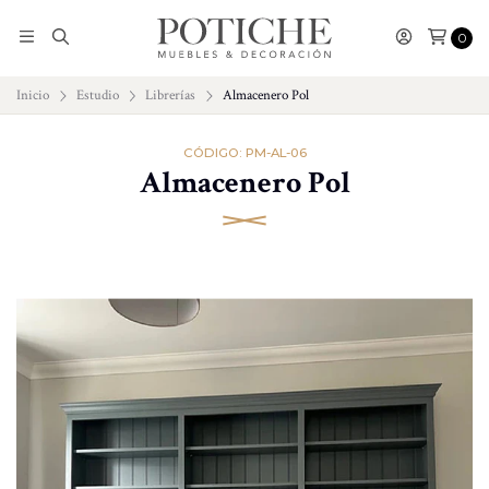
0
Inicio
Estudio
Librerías
Almacenero Pol
CÓDIGO: PM-AL-06
Almacenero Pol