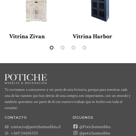
Vitrina Zivan
Vitrina Harbor
Te invitamos a conocernos y ser parte de esta historia, porque para nosotras cada
una de las razones que hay detrás de una compra son importantes, son un mundo y
también queremos ser parte de él con nuestro trabajo que es hecho con todo el
corazón!
CONTACTO
SÍGUENOS
contacto@potichemuebles.cl
@Potichemuebles
+569 54450355
@potichemuebles