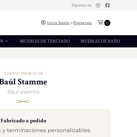
Síguenos en
Inicia Sesión
o
Regístrate
0
OR
MUEBLES DE TERCIADO
MUEBLES DE BAÑO
CÓDIGO: PM-BCO-06
Baúl Stamme
Baul asiento
Fabricado a pedido
 y terminaciones personalizables.