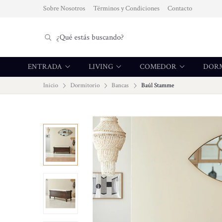
Sobre Nosotros
Términos y Condiciones
Contacto
ENTRADA
LIVING
COMEDOR
DOR
Inicio
Dormitorio
Bancas
Baúl Stamme