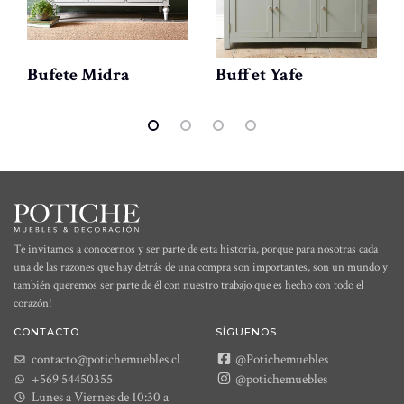
Bufete Midra
Buffet Yafe
Te invitamos a conocernos y ser parte de esta historia, porque para nosotras cada
una de las razones que hay detrás de una compra son importantes, son un mundo y
también queremos ser parte de él con nuestro trabajo que es hecho con todo el
corazón!
CONTACTO
SÍGUENOS
contacto@potichemuebles.cl
@Potichemuebles
+569 54450355
@potichemuebles
Lunes a Viernes de 10:30 a