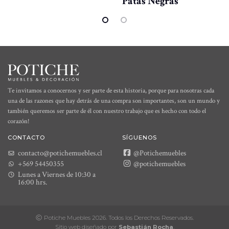
Patas Negras
Te invitamos a conocernos y ser parte de esta historia, porque para nosotras cada
una de las razones que hay detrás de una compra son importantes, son un mundo y
también queremos ser parte de él con nuestro trabajo que es hecho con todo el
corazón!
CONTACTO
SÍGUENOS
contacto@potichemuebles.cl
@Potichemuebles
+569 54450355
@potichemuebles
Lunes a Viernes de 10:30 a
16:00 hrs.
Potiche Muebles 2026. Todos los Derechos Reservados.
Sitio web diseñado por
Sebastián Rocha
.