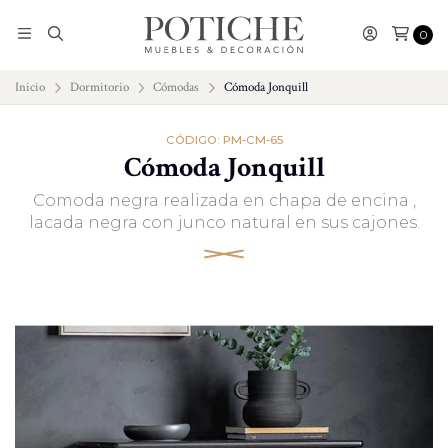
0
Inicio
Dormitorio
Cómodas
Cómoda Jonquill
CÓDIGO: PM-CM-65
Cómoda Jonquill
Comoda negra realizada en chapa de encina ,
lacada negra con junco natural en sus cajones.