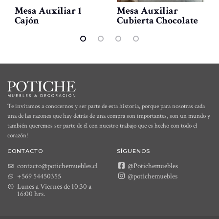
Mesa Auxiliar 1
Mesa Auxiliar
Cajón
Cubierta Chocolate
Te invitamos a conocernos y ser parte de esta historia, porque para nosotras cada
una de las razones que hay detrás de una compra son importantes, son un mundo y
también queremos ser parte de él con nuestro trabajo que es hecho con todo el
corazón!
CONTACTO
SÍGUENOS
contacto@potichemuebles.cl
@Potichemuebles
+569 54450355
@potichemuebles
Lunes a Viernes de 10:30 a
16:00 hrs.