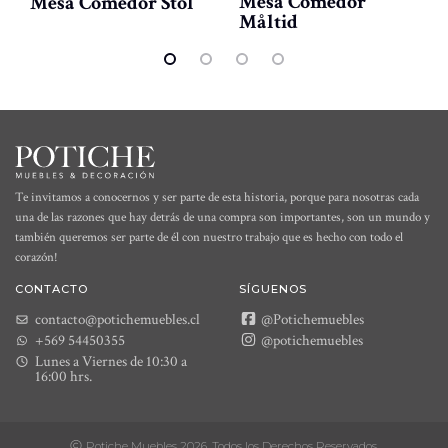
Mesa Comedor
Mesa Comedor Stol
Måltid
Te invitamos a conocernos y ser parte de esta historia, porque para nosotras cada
una de las razones que hay detrás de una compra son importantes, son un mundo y
también queremos ser parte de él con nuestro trabajo que es hecho con todo el
corazón!
CONTACTO
SÍGUENOS
contacto@potichemuebles.cl
@Potichemuebles
+569 54450355
@potichemuebles
Lunes a Viernes de 10:30 a
16:00 hrs.
Potiche Muebles 2026. Todos los Derechos Reservados.