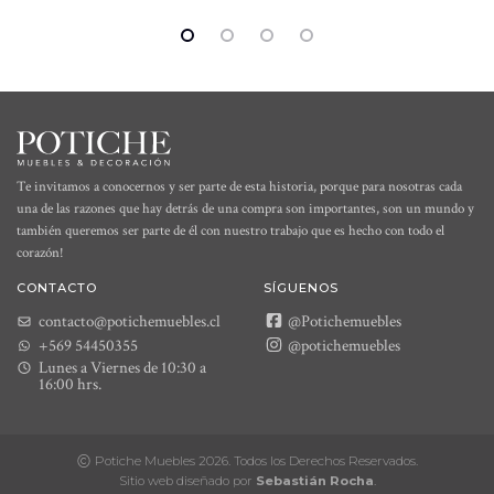
Te invitamos a conocernos y ser parte de esta historia, porque para nosotras cada
una de las razones que hay detrás de una compra son importantes, son un mundo y
también queremos ser parte de él con nuestro trabajo que es hecho con todo el
corazón!
CONTACTO
SÍGUENOS
contacto@potichemuebles.cl
@Potichemuebles
+569 54450355
@potichemuebles
Lunes a Viernes de 10:30 a
16:00 hrs.
Potiche Muebles 2026. Todos los Derechos Reservados.
Sitio web diseñado por
Sebastián Rocha
.