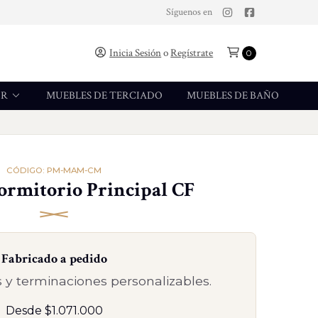
Síguenos en
Inicia Sesión
o
Regístrate
0
OR
MUEBLES DE TERCIADO
MUEBLES DE BAÑO
CÓDIGO: PM-MAM-CM
rmitorio Principal CF
Fabricado a pedido
 y terminaciones personalizables.
Desde $1.071.000