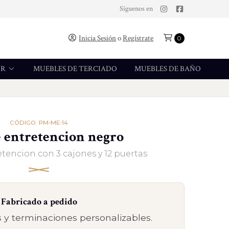
Síguenos en
Inicia Sesión
o
Regístrate
0
OR
MUEBLES DE TERCIADO
MUEBLES DE BAÑO
CÓDIGO: PM-ME-14
 entretencion negro
tencion con 3 cajones y 12 puertas
Fabricado a pedido
 y terminaciones personalizables.