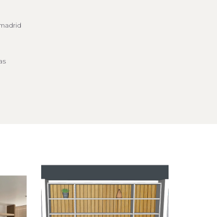
 madrid
as