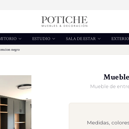
MITORIO
ESTUDIO
SALA DE ESTAR
EXTERI
tencion negro
Mueble
Mueble de entre
Medidas, colores