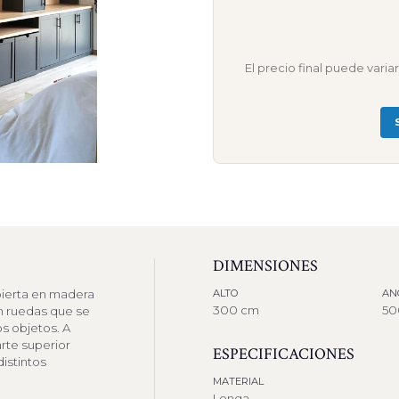
El precio final puede vari
DIMENSIONES
bierta en madera
ALTO
AN
300 cm
5
con ruedas que se
s objetos. A
arte superior
ESPECIFICACIONES
istintos
MATERIAL
Lenga.