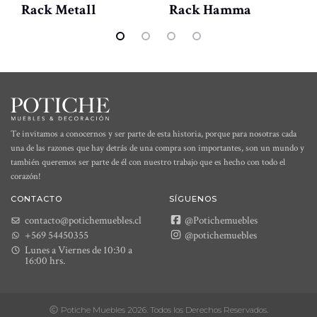
Rack Metall
Rack Hamma
Te invitamos a conocernos y ser parte de esta historia, porque para nosotras cada
una de las razones que hay detrás de una compra son importantes, son un mundo y
también queremos ser parte de él con nuestro trabajo que es hecho con todo el
corazón!
CONTACTO
SÍGUENOS
contacto@potichemuebles.cl
@Potichemuebles
+569 54450355
@potichemuebles
Lunes a Viernes de 10:30 a
16:00 hrs.
Potiche Muebles 2026. Todos los Derechos Reservados.