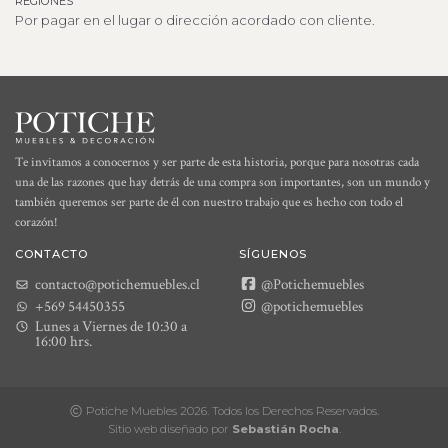
REGIONES
Por pagar en el lugar o dirección acordado con cliente.
Te invitamos a conocernos y ser parte de esta historia, porque para nosotras cada
una de las razones que hay detrás de una compra son importantes, son un mundo y
también queremos ser parte de él con nuestro trabajo que es hecho con todo el
corazón!
CONTACTO
SÍGUENOS
contacto@potichemuebles.cl
@Potichemuebles
+569 54450355
@potichemuebles
Lunes a Viernes de 10:30 a
16:00 hrs.
Potiche Muebles 2026. Todos los Derechos Reservados.
Sitio web diseñado por
Sebastián Rocha
.