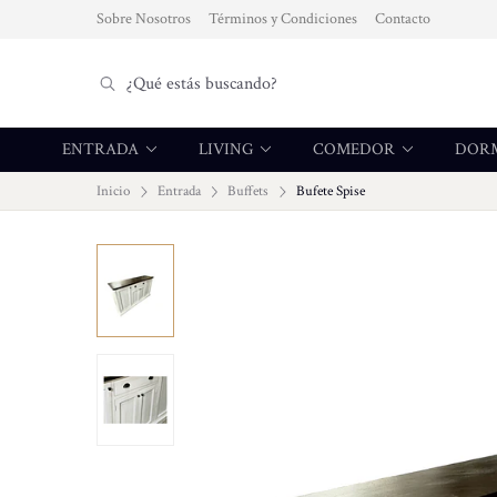
Sobre Nosotros
Términos y Condiciones
Contacto
ENTRADA
LIVING
COMEDOR
DOR
Inicio
Entrada
Buffets
Bufete Spise