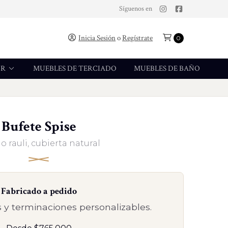
Síguenos en
Inicia Sesión
o
Regístrate
0
OR
MUEBLES DE TERCIADO
MUEBLES DE BAÑO
Bufete Spise
o rauli, cubierta natural
Fabricado a pedido
 y terminaciones personalizables.