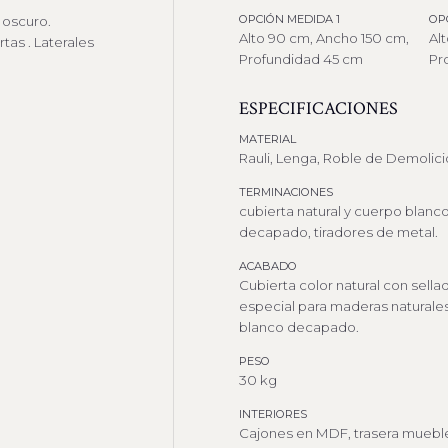
OPCIÓN MEDIDA 1
OP
l oscuro.
Alto 90 cm, Ancho 150 cm,
Al
tas . Laterales
Profundidad 45 cm
Pr
ESPECIFICACIONES
MATERIAL
Rauli, Lenga, Roble de Demolici
TERMINACIONES
cubierta natural y cuerpo blanc
decapado, tiradores de metal.
ACABADO
Cubierta color natural con sella
especial para maderas naturale
blanco decapado.
PESO
30 kg
INTERIORES
Cajones en MDF, trasera muebl