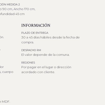
CIÓN MEDIDA 2
to 90 cm, Ancho 170 cm,
ofundidad 45 cm
INFORMACIÓN
PLAZO DE ENTREGA
ón.
30 a 45 días hábiles desde la fecha de
compra.
o
DESPACHO RM
El valor depende de la comuna.
REGIONES
dor
Por pagar en el lugar o dirección
s, cuerpo
acordado con cliente.
e MDF.