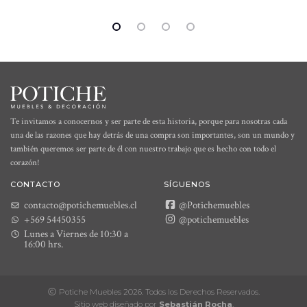
Te invitamos a conocernos y ser parte de esta historia, porque para nosotras cada
una de las razones que hay detrás de una compra son importantes, son un mundo y
también queremos ser parte de él con nuestro trabajo que es hecho con todo el
corazón!
CONTACTO
SÍGUENOS
contacto@potichemuebles.cl
@Potichemuebles
+569 54450355
@potichemuebles
Lunes a Viernes de 10:30 a
16:00 hrs.
Potiche Muebles 2026. Todos los Derechos Reservados.
Sitio web diseñado por
Sebastián Rocha
.