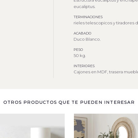
Estructura eucaliptus y enchape
eucaliptus.
TERMINACIONES
rieles telescopicos y tiradores 
ACABADO
Duco Blanco.
PESO
50 kg.
INTERIORES
Cajones en MDF, trasera muebl
OTROS PRODUCTOS QUE TE PUEDEN INTERESAR