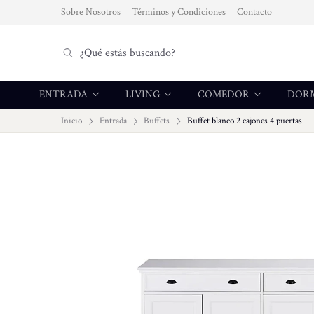
Sobre Nosotros
Términos y Condiciones
Contacto
ENTRADA
LIVING
COMEDOR
DOR
Inicio
Entrada
Buffets
Buffet blanco 2 cajones 4 puertas