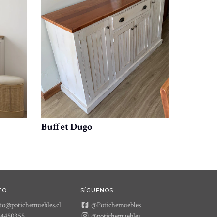
Buffet Dugo
Buffet B
TO
SÍGUENOS
to@potichemuebles.cl
@Potichemuebles
54450355
@potichemuebles