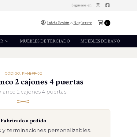
Síguenos en
Inicia Sesión
o
Regístrate
0
OR
MUEBLES DE TERCIADO
MUEBLES DE BAÑO
CÓDIGO: PM-BFF-02
nco 2 cajones 4 puertas
blanco 2 cajones 4 puertas
Fabricado a pedido
 y terminaciones personalizables.