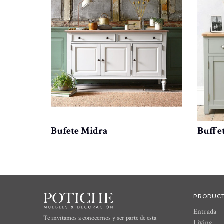
 natural
Bufete Midra
Buffet
PRODUC
Entrada
Te invitamos a conocernos y ser parte de esta
Living