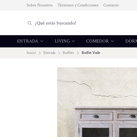
Sobre Nosotros
Términos y Condiciones
Contacto
ENTRADA
LIVING
COMEDOR
DOR
Inicio
Entrada
Buffets
Buffet Vode