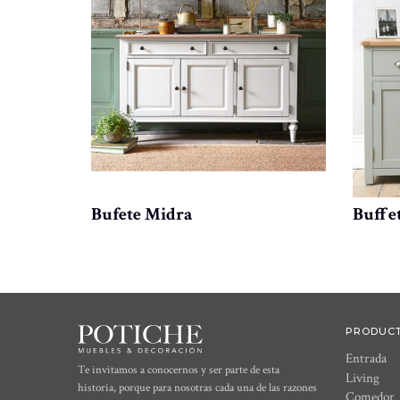
 natural
Bufete Midra
Buffet
PRODUC
Entrada
Te invitamos a conocernos y ser parte de esta
Living
historia, porque para nosotras cada una de las razones
Comedor