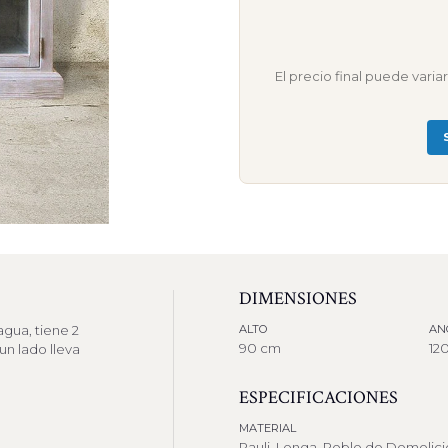
El precio final puede vari
DIMENSIONES
agua, tiene 2
ALTO
AN
90 cm
12
un lado lleva
ESPECIFICACIONES
MATERIAL
Rauli, Lenga, Roble de Demolic