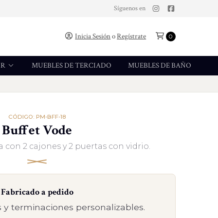
Síguenos en
Inicia Sesión
o
Regístrate
0
OR
MUEBLES DE TERCIADO
MUEBLES DE BAÑO
CÓDIGO: PM-BFF-18
Buffet Vode
 con 2 cajones y 2 puertas con vidrio.
Fabricado a pedido
 y terminaciones personalizables.