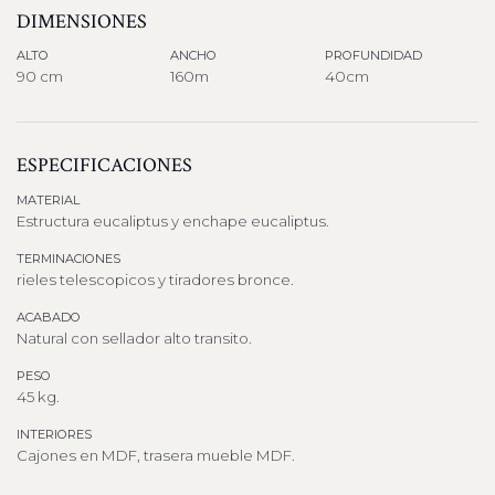
DIMENSIONES
ALTO
ANCHO
PROFUNDIDAD
90 cm
160m
40cm
ESPECIFICACIONES
MATERIAL
Estructura eucaliptus y enchape eucaliptus.
TERMINACIONES
rieles telescopicos y tiradores bronce.
ACABADO
Natural con sellador alto transito.
PESO
45 kg.
INTERIORES
Cajones en MDF, trasera mueble MDF.