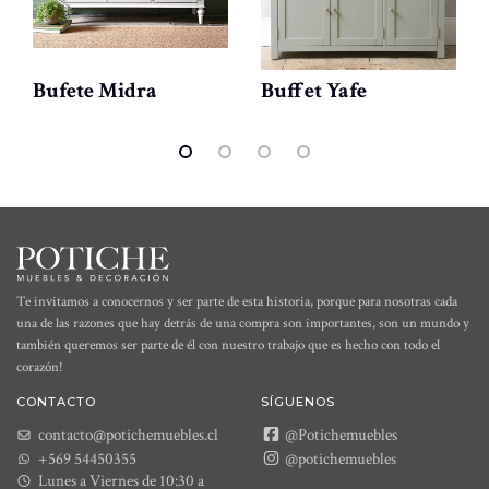
Bufete Midra
Buffet Yafe
Te invitamos a conocernos y ser parte de esta historia, porque para nosotras cada
una de las razones que hay detrás de una compra son importantes, son un mundo y
también queremos ser parte de él con nuestro trabajo que es hecho con todo el
corazón!
CONTACTO
SÍGUENOS
contacto@potichemuebles.cl
@Potichemuebles
+569 54450355
@potichemuebles
Lunes a Viernes de 10:30 a