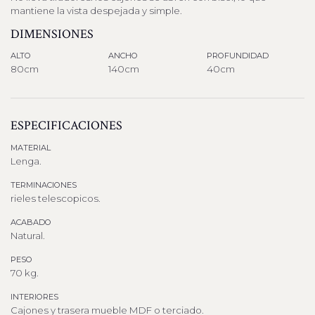
mantiene la vista despejada y simple.
DIMENSIONES
ALTO
ANCHO
PROFUNDIDAD
80cm
140cm
40cm
ESPECIFICACIONES
MATERIAL
Lenga.
TERMINACIONES
rieles telescopicos.
ACABADO
Natural.
PESO
70 kg.
INTERIORES
Cajones y trasera mueble MDF o terciado.