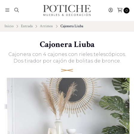
0
Inicio
Entrada
Arrimos
Cajonera Liuba
Cajonera Liuba
Cajonera con 4 cajones con rieles telescópicos.
Dos tirador por cajón de bolitas de bronce.