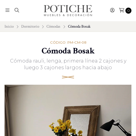
0
Inicio
Dormitorio
Cómodas
Cómoda Bosak
CÓDIGO: PM-CM-08
Cómoda Bosak
Cómoda rauli, lenga, primera línea 2 cajones y
luego 3 cajones largos hacia abajo