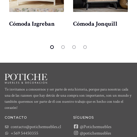
Cómoda Izgreban
Cómoda Jonquill
Te invitamos a conocernos y ser parte de esta historia, porque para nosotras cada
una de las razones que hay detrás de una compra son importantes, son un mundo y
también queremos ser parte de él con nuestro trabajo que es hecho con todo el
corazón!
CONTACTO
SÍGUENOS
contacto@potichemuebles.cl
@Potichemuebles
+569 54450355
@potichemuebles