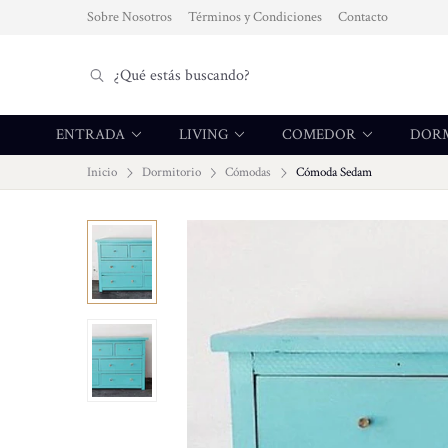
Sobre Nosotros
Términos y Condiciones
Contacto
ENTRADA
LIVING
COMEDOR
DOR
Inicio
Dormitorio
Cómodas
Cómoda Sedam