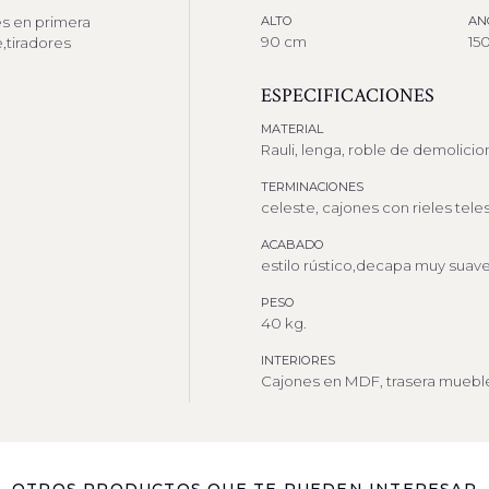
es en primera
ALTO
AN
90 cm
15
e,tiradores
ESPECIFICACIONES
MATERIAL
Rauli, lenga, roble de demolicio
TERMINACIONES
celeste, cajones con rieles tele
ACABADO
estilo rústico,decapa muy suave
PESO
40 kg.
INTERIORES
Cajones en MDF, trasera muebl
OTROS PRODUCTOS QUE TE PUEDEN INTERESAR