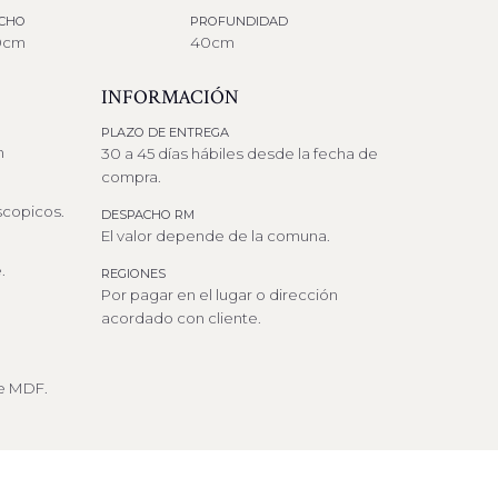
CHO
PROFUNDIDAD
0cm
40cm
INFORMACIÓN
PLAZO DE ENTREGA
n
30 a 45 días hábiles desde la fecha de
compra.
scopicos.
DESPACHO RM
El valor depende de la comuna.
.
REGIONES
Por pagar en el lugar o dirección
acordado con cliente.
e MDF.