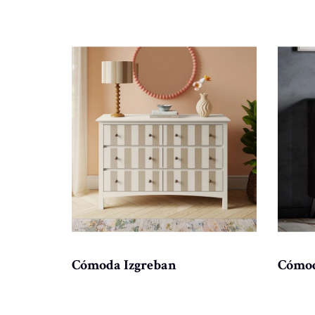
 3
Cómoda Izgreban
Cómod
andes