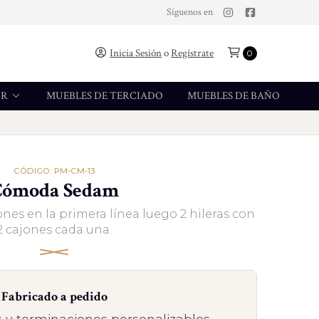
Síguenos en
Inicia Sesión
o
Regístrate
0
OR
MUEBLES DE TERCIADO
MUEBLES DE BAÑO
CÓDIGO: PM-CM-13
Cómoda Sedam
nes en la primera línea luego 2 hileras con
2 cajones cada una.
Fabricado a pedido
 y terminaciones personalizables.