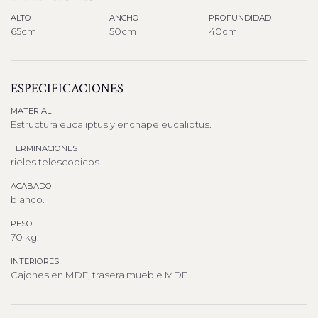
ALTO
ANCHO
PROFUNDIDAD
65cm
50cm
40cm
ESPECIFICACIONES
MATERIAL
Estructura eucaliptus y enchape eucaliptus.
TERMINACIONES
rieles telescopicos.
ACABADO
blanco.
PESO
70 kg.
INTERIORES
Cajones en MDF, trasera mueble MDF.