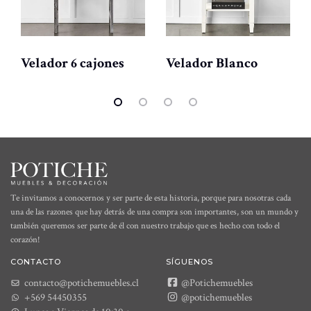
Velador 6 cajones
Velador Blanco
Te invitamos a conocernos y ser parte de esta historia, porque para nosotras cada
una de las razones que hay detrás de una compra son importantes, son un mundo y
también queremos ser parte de él con nuestro trabajo que es hecho con todo el
corazón!
CONTACTO
SÍGUENOS
contacto@potichemuebles.cl
@Potichemuebles
+569 54450355
@potichemuebles