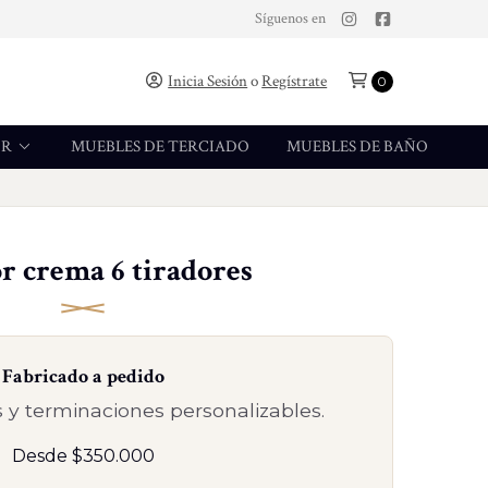
Síguenos en
Inicia Sesión
o
Regístrate
0
OR
MUEBLES DE TERCIADO
MUEBLES DE BAÑO
r crema 6 tiradores
Fabricado a pedido
 y terminaciones personalizables.
Desde $350.000