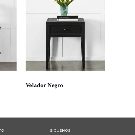
Velador
Velador Negro
cubiert
TO
SÍGUENOS