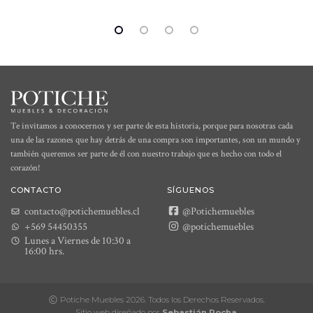
Te invitamos a conocernos y ser parte de esta historia, porque para nosotras cada
una de las razones que hay detrás de una compra son importantes, son un mundo y
también queremos ser parte de él con nuestro trabajo que es hecho con todo el
corazón!
CONTACTO
SÍGUENOS
contacto@potichemuebles.cl
@Potichemuebles
+569 54450355
@potichemuebles
Lunes a Viernes de 10:30 a
16:00 hrs.
Potiche Muebles 2026. Todos los Derechos Reservados.
Sitio web diseñado por
Sebastián Rocha
.