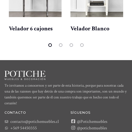
Velador 6 cajones
Velador Blanco
Te invitamos a conocernos y ser parte de esta historia, porque para nosotras cada
una de las razones que hay detrás de una compra son importantes, son un mundo y
también queremos ser parte de él con nuestro trabajo que es hecho con todo el
corazón!
CONTACTO
SÍGUENOS
contacto@potichemuebles.cl
@Potichemuebles
+569 54450355
@potichemuebles