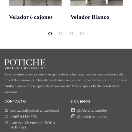
Velador 6 cajones
Velador Blanco
Te invitamos a conocernos y ser parte de esta historia, porque para nosotras cada
una de las razones que hay detrás de una compra son importantes, son un mundo y
también queremos ser parte de él con nuestro trabajo que es hecho con todo el
corazón!
CONTACTO
SÍGUENOS
contacto@potichemuebles.cl
@Potichemuebles
+569 54450355
@potichemuebles
Lunes a Viernes de 10:30 a
16:00 hrs.